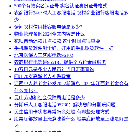
500个有效实名认证号 实名认证身份证号格式
农商银行24小时人工客服电话 农村商业银行客服电话多
少
请问农村信用社客服电话是多少?
物业管理条例2024全文内容是什么
花呗自动还款几点扣款 这个时间点很重要
手机期货软件哪个好，好用的手机期货软件一览
北京医保人工客服电话96102
农商银行电话是95518，提供全方位金融服务
10万日元是多少人民币？当日汇率查询
四川70岁高龄老人补贴政策
江西中人养老金补发2022新消息 2022年江西养老金会有
什么变化？
昆山劳动和社会保障局电话是多少
分期乐人工客服电话95730：解决您的分期乐问题
民生信用卡状态异常怎么处理 有哪些处理方式
股票底部放量上涨意味着什么 股票底部放量上涨是好是
坏