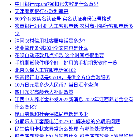
中国银行rcps.m798扣账失败是什么意思
天津哪家银行存款利率高
500个有效实名认证号 实名认证身份证号格式
农商银行24小时人工客服电话 农村商业银行客服电话多
少
请问农村信用社客服电话是多少?
物业管理条例2024全文内容是什么
花呗自动还款几点扣款 这个时间点很重要
手机期货软件哪个好，好用的手机期货软件一览
北京医保人工客服电话96102
农商银行电话是95518，提供全方位金融服务
10万日元是多少人民币？当日汇率查询
四川70岁高龄老人补贴政策
江西中人养老金补发2022新消息 2022年江西养老金会有
什么变化？
昆山劳动和社会保障局电话是多少
分期乐人工客服电话95730：解决您的分期乐问题
民生信用卡状态异常怎么处理 有哪些处理方式
股票底部放量上涨意味着什么 股票底部放量上涨是好是